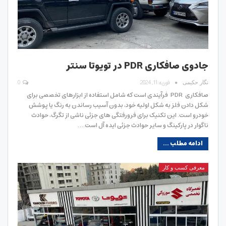
جادوی صافکاری PDR در تویوتا سنتر
فوریه 11, 2024
0
نگار حکیمی
صافکاری PDR فرآیندی است که شامل استفاده از ابزارهای تخصصی برای
شکل دادن فلز به شکل اولیه خود، بدون آسیب رساندن به رنگ یا پوشش
خودرو است. این تکنیک برای فرورفتگی های جزئی ناشی از تگرگ، حوادث
ناگوار در پارکینگ و سایر حوادث جزئی ایده آل است.…
ادامه مطلب ...
معرفی کسب و کار