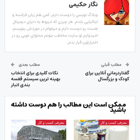
نگار حکیمی
وبلاگ نویسی را دوست دارم. کمی هم زبان فرانسه و
ایتالیایی بلدم. هر چیزی که مربوط به دنیای دیجیتال
هست رو دوست دارم و میخوام در موردش بنویسم.
امیدوارم تو سایت مخاطب بتونم محتوای خوبی رو در
اختیارتون قرار بدم.
مطلب قبلی
مطلب بعدی
گفتاردرمانی آنلاین برای
نکات کلیدی برای انتخاب
کودک و بزرگسال
بهینه ترین سیستم قفسه
بندی انبار
ممکن است این مطالب را هم دوست داشته
باشید
معرفی کسب و کار
معرفی کسب و کار