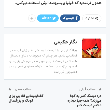
همون ترفندیه که خیلیا بی‌سروصدا ازش استفاده می‌کنن.
فیسبوک
Twitter
اشتراک
نگار حکیمی
وبلاگ نویسی را دوست دارم. کمی هم زبان فرانسه و
ایتالیایی بلدم. هر چیزی که مربوط به دنیای دیجیتال
هست رو دوست دارم و میخوام در موردش بنویسم.
امیدوارم تو سایت مخاطب بتونم محتوای خوبی رو در
اختیارتون قرار بدم.
مطلب قبلی
مطلب بعدی
درد دیسک کمر به کجا
گفتاردرمانی آنلاین برای
می‌زند؟ همه‌چیز درباره
کودک و بزرگسال
علائم دیسک کمر