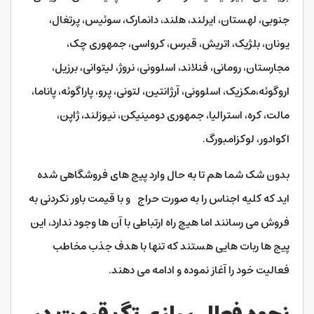
جنوبی، لهستان، ایرلند، هلند، دانمارک، سوئیس، پرتغال،
یونان، بلژیک، اتریش، قبرس، کرواسی، جمهوری چک،
مجارستان، رومانی، فنلاند، اسلوونی، نروژ، لیتوانی، برزیل،
اروگوئه،مکزیک، اسلوونی، آرژانتین، لتونی، پرو، پاراگوئه، پاناما،
مالت، کره، استرالیا، جمهوری دومینیکن، نیوزلند، ژاپن،
اکوادور، لوکزامبورگ.
بدون شک شما هم تا به حال وارد پیج های فروشگاهی شده
اید که کلیه اجناس را به صورت حراج و با قیمت باور نکردنی به
فروش می رسانند اما هیچ راه ارتباطی با آن ها وجود ندارد، این
پیج ها ربات هایی هستند که تنها با هدف جذب مخاطب
فعالیت خود را آغاز نموده و ادامه می دهند.