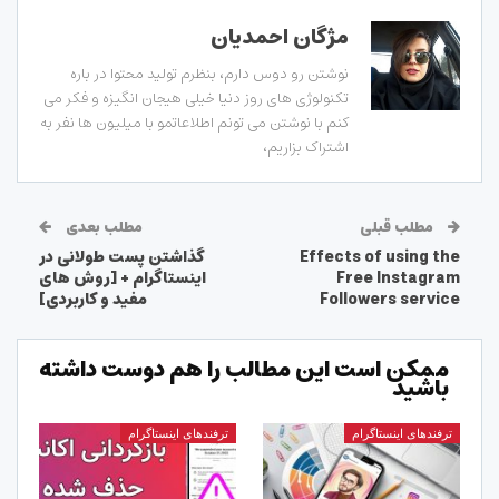
مژگان احمدیان
نوشتن رو دوس دارم، بنظرم تولید محتوا در باره
تکنولوژی های روز دنیا خیلی هیجان انگیزه و فکر می
کنم با نوشتن می تونم اطلاعاتمو با میلیون ها نفر به
اشتراک بزاریم،
مطلب قبلی
مطلب بعدی
Effects of using the
گذاشتن پست طولانی در
Free Instagram
اینستاگرام + [روش های
Followers service
مفید و کاربردی]
ممکن است این مطالب را هم دوست داشته
باشید
ترفندهای اینستاگرام
ترفندهای اینستاگرام