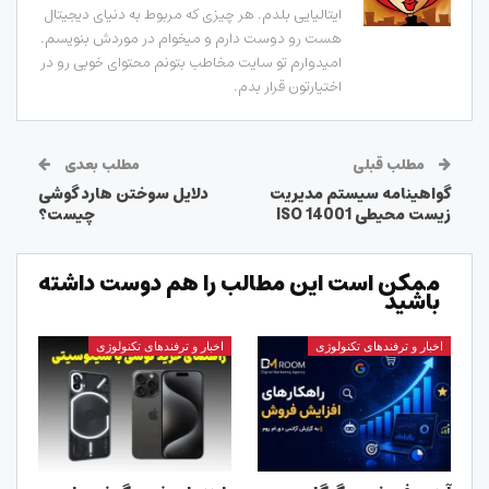
ایتالیایی بلدم. هر چیزی که مربوط به دنیای دیجیتال
هست رو دوست دارم و میخوام در موردش بنویسم.
امیدوارم تو سایت مخاطب بتونم محتوای خوبی رو در
اختیارتون قرار بدم.
مطلب قبلی
مطلب بعدی
گواهینامه سیستم مدیریت
دلایل سوختن هارد گوشی
زیست محیطی ISO 14001
چیست؟
ممکن است این مطالب را هم دوست داشته
باشید
اخبار و ترفندهای تکنولوژی
اخبار و ترفندهای تکنولوژی