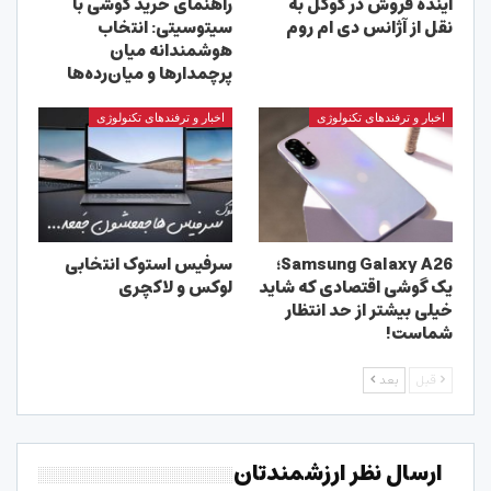
آینده فروش در گوگل به
راهنمای خرید گوشی با
نقل از آژانس دی ام روم
سیتوسیتی: انتخاب
هوشمندانه میان
پرچمدارها و میان‌رده‌ها
اخبار و ترفندهای تکنولوژی
اخبار و ترفندهای تکنولوژی
Samsung Galaxy A26؛
سرفیس استوک انتخابی
یک گوشی اقتصادی که شاید
لوکس و لاکچری
خیلی بیشتر از حد انتظار
شماست!
قبل
بعد
ارسال نظر ارزشمندتان