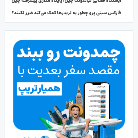
ایستگاه فضایی تیانگونگ چین؛ پایگاه مداری پیشرفته چین
فارکس سیتی پرو چطور به تریدرها کمک می‌کند ضرر نکنند؟