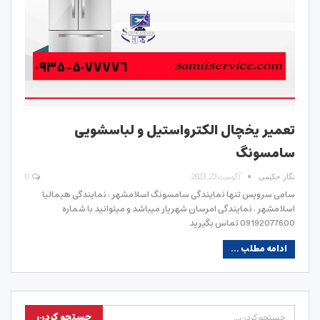
تعمیر یخچال الکترواستیل و لباسشویی
سامسونگ
آگوست 23, 2023
0
نگار حکیمی
سامی سرویس تنها نمایندگی سامسونگ اسلامشهر ، نمایندگی هیمالیا
اسلامشهر ، نمایندگی امرسان شهریار میباشد و میتوانید با شماره
09192077600 تماس بگیرید
ادامه مطلب ...