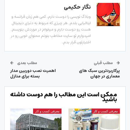
نگار حکیمی
وبلاگ نویسی را دوست دارم. کمی هم زبان فرانسه و
ایتالیایی بلدم. هر چیزی که مربوط به دنیای دیجیتال
هست رو دوست دارم و میخوام در موردش بنویسم.
امیدوارم تو سایت مخاطب بتونم محتوای خوبی رو در
اختیارتون قرار بدم.
مطلب قبلی
مطلب بعدی
پرکاربردترین سبک های
اهمیت نصب دوربین مدار
معماری در جهان
بسته برای منازل
ممکن است این مطالب را هم دوست داشته
باشید
معرفی کسب و کار
معرفی کسب و کار