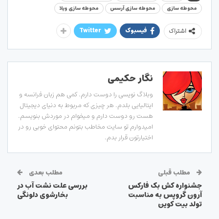
محوطه سازی
محوطه سازی آرسس
محوطه سازی ویلا
فیسبوک
Twitter
اشتراک
نگار حکیمی
وبلاگ نویسی را دوست دارم. کمی هم زبان فرانسه و
ایتالیایی بلدم. هر چیزی که مربوط به دنیای دیجیتال
هست رو دوست دارم و میخوام در موردش بنویسم.
امیدوارم تو سایت مخاطب بتونم محتوای خوبی رو در
اختیارتون قرار بدم.
مطلب قبلی
مطلب بعدی
جشنواره کش بک فارکس
بررسی علت نشت آب در
آرون گروپس به مناسبت
بخارشوی دلونگی
تولد بیت کوین