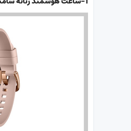
1-ساعت هوشمند زنانه سامسونگ مدل Galaxy Watch SM-R810