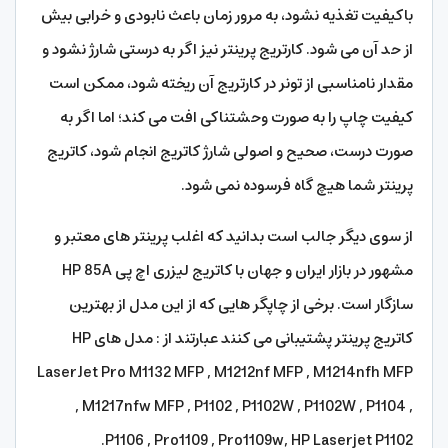
باکیفیت تغذیه نشود، به مرور زمان باعث نابودی و خرابی بیش
از حد آن می شود. کارتریج پرینتر نیز اگر به درستی شارژ نشود و
مقدار نامناسبی از تونر در کارتریج آن ریخته شود، ممکن است
کیفیت چاپ را به صورت وحشتناکی افت می کند؛ اما اگر به
صورت درست، صحیح و اصولی شارژ کاتریج انجام شود، کاتریج
پرینتر شما هیچ گاه فرسوده نمی شود.
از سوی دیگر جالب است بدانید که اغلب پرینتر های معتبر و
مشهور در بازار ایران و جهان با کاتریج لیزری اچ پی HP 85A
سازگار است. برخی از چاپگر هایی که از این مدل از بهترین
کاتریج پرینتر پشتیبانی می کنند عبارتند از : مدل های HP
LaserJet Pro M1132 MFP , M1212nf MFP , M1214nfh MFP
, M1217nfw MFP , P1102 , P1102W , P1102W , P1104 ,
P1106 , Pro1109 , Pro1109w, HP Laserjet P1102.