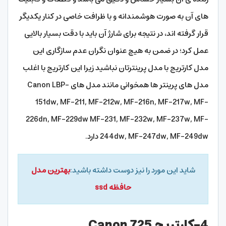
های آن به صورت هوشمندانه و با ظرافت خاصی در کنار یکدیگر
قرار گرفته اند، در نتیجه برای شارژ آن باید با دقت بسیار بالایی
عمل کرد؛ در ضمن به هیچ عنوان نگران عدم سازگاری این
مدل کارتریج با مدل پرینترتان نباشید زیرا این کارتریج با اغلب
مدل های پرینتر ها همخوانی مانند مدل های Canon LBP-
151dw, MF-211, MF-212w, MF-216n, MF-217w, MF-
226dn, MF-229dw MF-231, MF-232w, MF-237w, MF-
244dw, MF-247dw, MF-249dw دارد.
شاید این مورد را نیز دوست داشته باشید:
بهترین مدل
حافظه ssd
4-کارتریج Canon 725