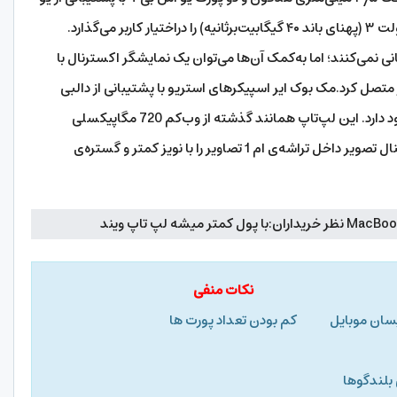
ی نمی‌کنند؛ اما به‌کمک آن‌ها می‌توان یک نمایشگر اکسترنال با
رتز را به مک‌بوک ایر متصل کرد.مک بوک ایر اسپیکرهای استریو با پشتیبانی از دالبی
اتموس، ماژول وای فای 6 و بلوتوث ۵ را در بطن خود دارد. این لپ‌تاپ همانند گذشته از وب‌کم 720 مگاپیکسلی
استفاده می‌کند؛ اما اکنون به‌لطف پردازنده‌ی سیگنال تصویر داخل تراشه‌ی ام 1 تصاویر را با نویز کمتر و گستره‌ی
نکات منفی
نویسان موبایل کم بودن تعداد پورت ها
 بلندگوها