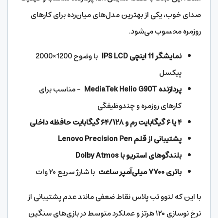
صدای خوب، یکی از بهترین مدل‌های میان‌رده برای کارهای
روزمره محسوب می‌شود.
نمایشگر 11 اینچی IPS LCD
با وضوح 1200×2000
پیکسل
پردازنده MediaTek Helio G90T
– مناسب برای
کارهای روزمره و چندوظیفگی
۴ یا ۶ گیگابایت رم و ۶۴/۱۲۸ گیگابایت حافظه داخلی
پشتیبانی از قلم Lenovo Precision Pen
بلندگوهای استریو با Dolby Atmos
باتری ۷۷۰۰ میلی‌آمپر ساعت
با شارژ سریع ۲۰ وات
با این که لنوو تب پلاس نقاط ضعفی مانند عدم پشتیبانی از
نرخ نوسازی ۱۲۰ هرتز و عملکرد متوسط در بازی‌های سنگین