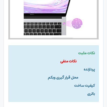
نکات مثبت
نکات منفی
پردازنده
محل قرار گیری وبکم
کیفیت ساخت
باتری