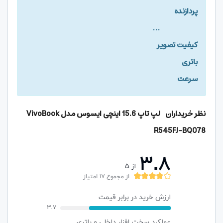
پردازنده
…
کیفیت تصویر
باتری
سرعت
نظر خریداران لپ تاپ 15.6 اینچی ایسوس مدل VivoBook
R545FJ-BQ078