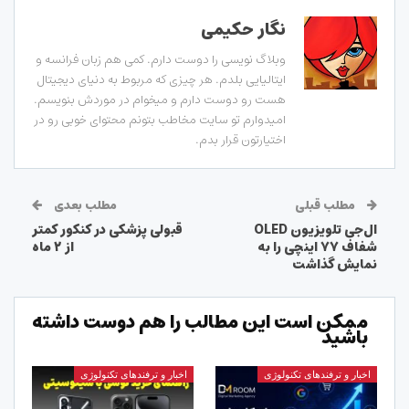
نگار حکیمی
وبلاگ نویسی را دوست دارم. کمی هم زبان فرانسه و
ایتالیایی بلدم. هر چیزی که مربوط به دنیای دیجیتال
هست رو دوست دارم و میخوام در موردش بنویسم.
امیدوارم تو سایت مخاطب بتونم محتوای خوبی رو در
اختیارتون قرار بدم.
مطلب قبلی
مطلب بعدی
ال‌جی تلویزیون OLED
قبولی پزشکی در کنکور کمتر
شفاف ۷۷ اینچی را به
از ۲ ماه
نمایش گذاشت
ممکن است این مطالب را هم دوست داشته
باشید
اخبار و ترفندهای تکنولوژی
اخبار و ترفندهای تکنولوژی