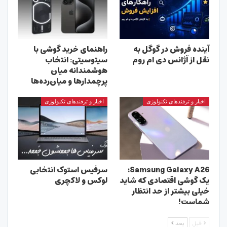
آینده فروش در گوگل به
راهنمای خرید گوشی با
نقل از آژانس دی ام روم
سیتوسیتی: انتخاب
هوشمندانه میان
پرچمدارها و میان‌رده‌ها
اخبار و ترفندهای تکنولوژی
اخبار و ترفندهای تکنولوژی
Samsung Galaxy A26؛
سرفیس استوک انتخابی
یک گوشی اقتصادی که شاید
لوکس و لاکچری
خیلی بیشتر از حد انتظار
شماست!
قبل
بعد