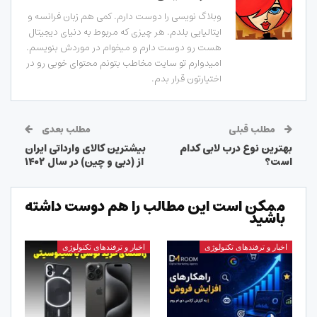
وبلاگ نویسی را دوست دارم. کمی هم زبان فرانسه و
ایتالیایی بلدم. هر چیزی که مربوط به دنیای دیجیتال
هست رو دوست دارم و میخوام در موردش بنویسم.
امیدوارم تو سایت مخاطب بتونم محتوای خوبی رو در
اختیارتون قرار بدم.
مطلب قبلی
مطلب بعدی
بهترین نوع درب لابی کدام
بیشترین کالای وارداتی ایران
است؟
از (دبی و چین) در سال ۱۴۰۲
ممکن است این مطالب را هم دوست داشته
باشید
اخبار و ترفندهای تکنولوژی
اخبار و ترفندهای تکنولوژی