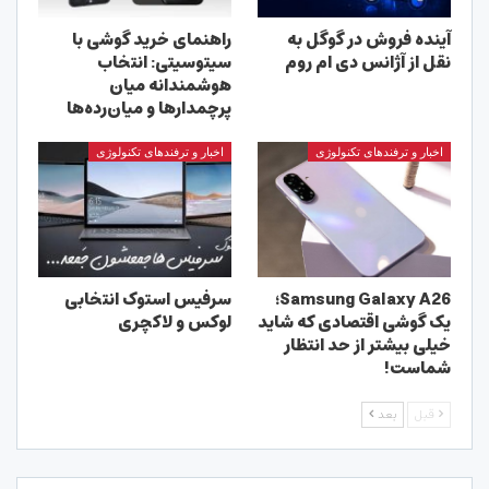
آینده فروش در گوگل به
راهنمای خرید گوشی با
نقل از آژانس دی ام روم
سیتوسیتی: انتخاب
هوشمندانه میان
پرچمدارها و میان‌رده‌ها
اخبار و ترفندهای تکنولوژی
اخبار و ترفندهای تکنولوژی
Samsung Galaxy A26؛
سرفیس استوک انتخابی
یک گوشی اقتصادی که شاید
لوکس و لاکچری
خیلی بیشتر از حد انتظار
شماست!
قبل
بعد