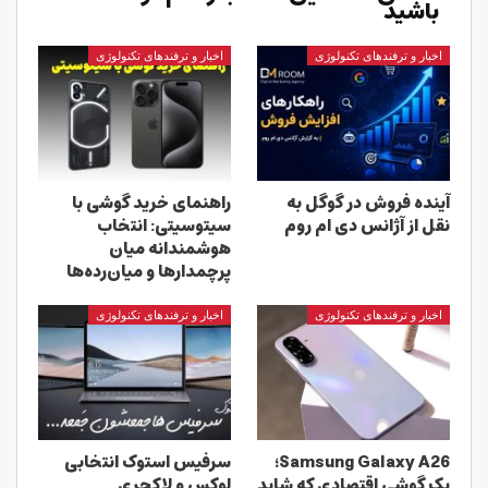
باشید
اخبار و ترفندهای تکنولوژی
اخبار و ترفندهای تکنولوژی
آینده فروش در گوگل به
راهنمای خرید گوشی با
نقل از آژانس دی ام روم
سیتوسیتی: انتخاب
هوشمندانه میان
پرچمدارها و میان‌رده‌ها
اخبار و ترفندهای تکنولوژی
اخبار و ترفندهای تکنولوژی
Samsung Galaxy A26؛
سرفیس استوک انتخابی
یک گوشی اقتصادی که شاید
لوکس و لاکچری