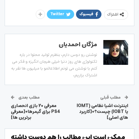
فیسبوک
Twitter
اشتراک
مژگان احمدیان
نوشتن رو دوس دارم، بنظرم تولید محتوا در باره
تکنولوژی های روز دنیا خیلی هیجان انگیزه و فکر می
کنم با نوشتن می تونم اطلاعاتمو با میلیون ها نفر به
اشتراک بزاریم،
مطلب قبلی
مطلب بعدی
اینترنت اشیا نظامی (IOMT
معرفی ۲۰ بازی انحصاری
یا IOBT) چیست؟+[کاربرد
PS4 برای گیمرها+[معرفی
های اصلی]
برترین ها]
ممکن است این مطالب را هم دوست داشته