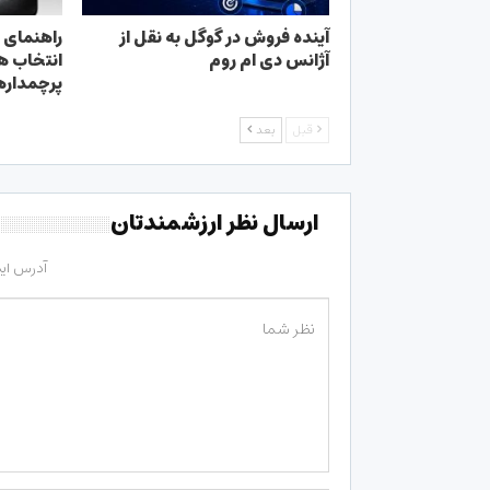
آینده فروش در گوگل به نقل از
راهنمای 
آژانس دی ام روم
انتخاب ه
پرچمدارها
قبل
بعد
ارسال نظر ارزشمندتان
آدرس ای