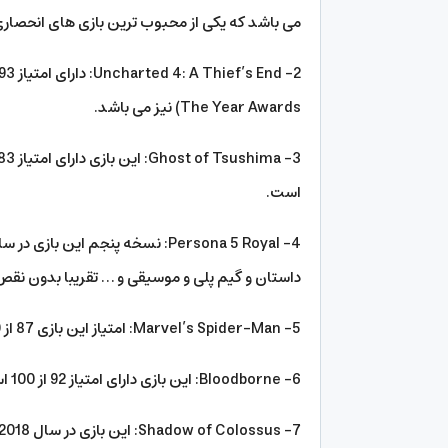
می باشد که یکی از محبوب ترین بازی های انحصاری ps4 است
The Year Awards) نیز می باشد.
است.
داستان و گیم پلی و موسیقی و … تقریبا بدون نق
5- Marvel’s Spider-Man: امتیاز این بازی 87 از 100 است که محیط بازی شبیه سازی شده شهر نیویورک است.
6- Bloodborne: این بازی دارای امتیاز 92 از 100 است و در سال 2016 در لیست بازی های انحصاری ps4 قرار گرفت.