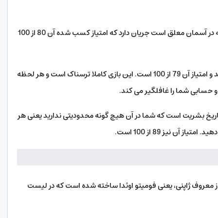
8- Gravity Rush 2: این بازی در یک شهر خیالی که در آسمان معلق است جریان دارد که امتیاز کسب شده آن 80 از 100
9- Until Dawn: این بازی در سال 2015 وارد بازار شد و امتیاز آن 79 از 100 است. این بازی کاملا ترسناک است و هر لحظه
 و حسابی شما را غافلگیر می کند.
خلاقانه ترین بازی تاریخ بشریت است که شما در آن هیچ گونه محدودیتی ندارید یعنی هر
 آن نیز 89 از 100 است.
ازی توسط بازی ساز معروف ژاپنی، یعنی فومیتو اوئدا ساخته شده است که در لیست