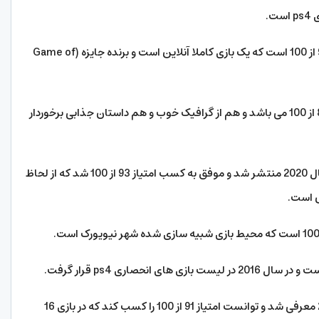
.
2- Uncharted 4: A Thief’s End: دارای امتیاز 93 از 100 است که یک بازی کاملا آنلاین است و برنده جایزه (Game of
3- Ghost of Tsushima: این بازی دارای امتیاز 83 از 100 می باشد و هم از گرافیک خوب و هم داستان جذابی برخوردار
4- Persona 5 Royal: نسخه پنجم این بازی در سال 2020 منتشر شد و موفق به کسب امتیاز 93 از 100 شد که از لحاظ
ص است.
7- Shadow of Colossus: این بازی در سال 2018 معرفی شد و توانست امتیاز 91 از 100 را کسب کند که در بازی 16