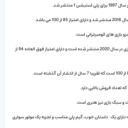
15- The Last of Us Part II: نسخه جدید این بازی در سال 2020 منتشر شده است و دارای امتیاز فوق العاده 94 از
D: امتیاز این بازی 71 از 100 است که دارای یک داستان خوب، گیم پلی مناسب و تجربه یک موتور سواری