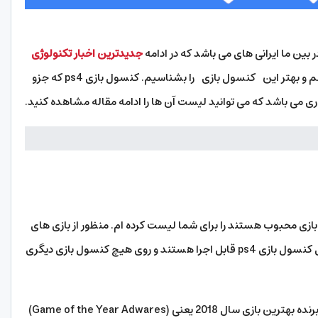
جدیدترین اخبار تکنولوژی
ر این بخش بازی های انحصاری ps4 که شامل 20 بازی محبوب هستند را برای شما لیست کرده ام. منظور از بازی های
انحصاری ps4 این است که این بازی های فقط روی کنسول بازی ps4 قابل اجرا هستند و روی هیچ کنسول بازی دیگری
1- God of War: دارای امتیاز 94 از 100 می باشد و برنده بهترین بازی سال 2018 یعنی (Game of the Year Adwares)