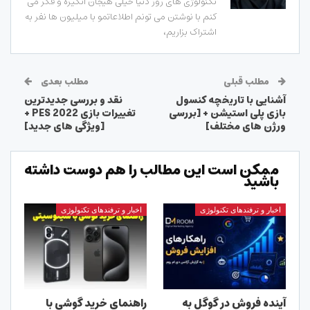
تکنولوژی های روز دنیا خیلی هیجان انگیزه و فکر می
کنم با نوشتن می تونم اطلاعاتمو با میلیون ها نفر به
اشتراک بزاریم،
مطلب قبلی
مطلب بعدی
آشنایی با تاریخچه کنسول
نقد و بررسی جدیدترین
بازی پلی استیشن + [بررسی
تغییرات بازی PES 2022 +
ورژن های مختلف]
[ویژگی های جدید]
ممکن است این مطالب را هم دوست داشته
باشید
اخبار و ترفندهای تکنولوژی
اخبار و ترفندهای تکنولوژی
آینده فروش در گوگل به
راهنمای خرید گوشی با