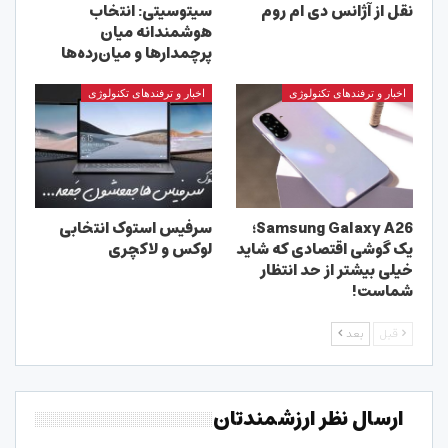
نقل از آژانس دی ام روم
سیتوسیتی: انتخاب
هوشمندانه میان
پرچمدارها و میان‌رده‌ها
اخبار و ترفندهای تکنولوژی
اخبار و ترفندهای تکنولوژی
Samsung Galaxy A26؛
سرفیس استوک انتخابی
یک گوشی اقتصادی که شاید
لوکس و لاکچری
خیلی بیشتر از حد انتظار
شماست!
قبل
بعد
ارسال نظر ارزشمندتان