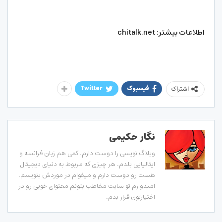
اطلاعات بیشتر: chitalk.net
فیسبوک
Twitter
اشتراک
نگار حکیمی
وبلاگ نویسی را دوست دارم. کمی هم زبان فرانسه و
ایتالیایی بلدم. هر چیزی که مربوط به دنیای دیجیتال
هست رو دوست دارم و میخوام در موردش بنویسم.
امیدوارم تو سایت مخاطب بتونم محتوای خوبی رو در
اختیارتون قرار بدم.