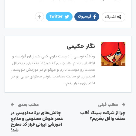
فیسبوک
Twitter
اشتراک
نگار حکیمی
وبلاگ نویسی را دوست دارم. کمی هم زبان فرانسه و
ایتالیایی بلدم. هر چیزی که مربوط به دنیای دیجیتال
هست رو دوست دارم و میخوام در موردش بنویسم.
امیدوارم تو سایت مخاطب بتونم محتوای خوبی رو در
اختیارتون قرار بدم.
مطلب قبلی
مطلب بعدی
چرا از شرکت بنیتک قالب
چالش‌های برنامه‌نویسی در
سقف وافل بخریم؟
عصر هوش مصنوعی و منابع
آموزشی ایرانی فراز کد مطرح
شد!