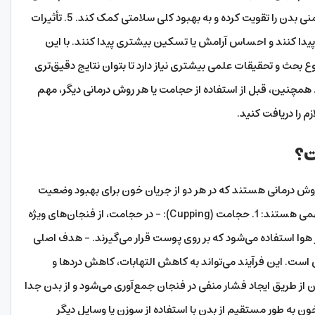
برخی ادعا می‌کنند که حجامت می‌تواند سیستم ایمنی بدن را تقویت کرده و به بهبود کلی سلامتی کمک کند. 5. تأثیرات
 پیدا کنند و احساس آرامش یا تسکین بیشتری پیدا کنند. با این
 بحث و تحقیقات علمی بیشتری نیاز دارد تا بتوان نتایج دقیق‌تری
. همچنین، قبل از استفاده از حجامت یا هر روش درمانی دیگر، مهم
 را دریافت کنید.
ت؟
Cuppin) و بادکش (Bloodletting) دو روش درمانی هستند که در هر دو از جریان خون برای بهبود وضعیت
بیماری‌ها استفاده می‌شود، اما دارای تفاوت‌های مهمی هستند: 1. حجامت (Cupping): – در حجامت، از فنجان‌های ویژه
ار هوا استفاده می‌شود که بر روی پوست قرار می‌گیرند. – هدف اصلی
ت. این فرآیند می‌تواند به کاهش التهابات، کاهش دردها و
از طریق ایجاد فشار منفی در فنجان جمع‌آوری می‌شود و از بدن جدا
Bloodlett): – در بادکش، خون به طور مستقیم از بدن با استفاده از سوزن یا وسایل دیگر