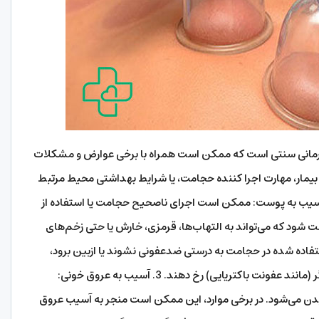
ی سنتی است که ممکن است همراه با برخی عوارض و مشکلات
 بیمار، مهارت اجرا کننده حجامت، یا شرایط بهداشتی محیط مرتبط
د. برخی از عوارض مهم حجامت عبارتند از: 1. آسیب به پوست: ممکن است اجرای ناصحیح حجامت یا استفاده از
شود که می‌تواند به التهاب‌ها، قرمزی، خارش یا حتی زخم‌های
 ابزارهای استفاده شده در حجامت به درستی ضدعفونی نشوند یا ازبین برود،
ممکن است عفونت‌های پوستی یا عفونت‌های دیگر (مانند عفونت باکتریایی) رخ دهند. 3. آسیب به عروق خونی:
ن می‌شود. در برخی موارد، این ممکن است منجر به آسیب عروق