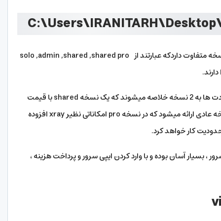
لایسنس کلاود لینوکس همانند لایت اسپید ، 4 نسخه متفاوت داردکه عبارتند از solo ,admin ,shared ,shared pro
ارند.
اما در لایسنس اشتراکی کلاود لینوکس این محدودت ها به 2 نسخه خلاصه میشوند که یک نسخه shared با قیمت
پایین و نسخه پرو نیز با قیمت مقداری بالاتر از نسخه عادی ارائه میشود که در نسخه pro امکاناتی نظیر xray افزوده
دودیت کار خواهد کرد.
، بسیار آسان بوده و با وارد کردن ایپی سرور و پرداخت هزینه ،