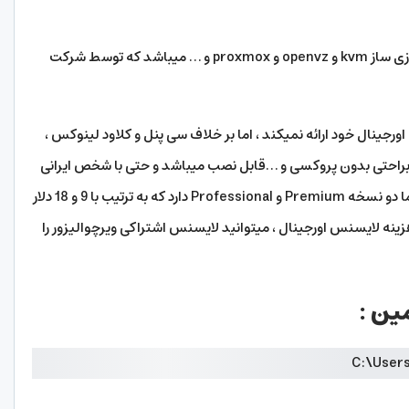
ویرچوالایزر یا ویرچوالیزور ، یک کنترل پنل برای مجازی ساز kvm و openvz و proxmox و … میباشد که توسط شرکت
جینال خود ارائه نمیکند ، اما بر خلاف سی پنل و کلاود لینوکس ،
ان براحتی بدون پروکسی و …قابل نصب میباشد و حتی با شخص ایرانی
نیز جهت خرید لایسنس اورجینال مشکلی ندارد. اما دو نسخه Premium و Professional دارد که به ترتیب با 9 و 18 دلار
ینه لایسنس اورجینال ، میتوانید لایسنس اشتراکی ویرچوالیزور را
ین :