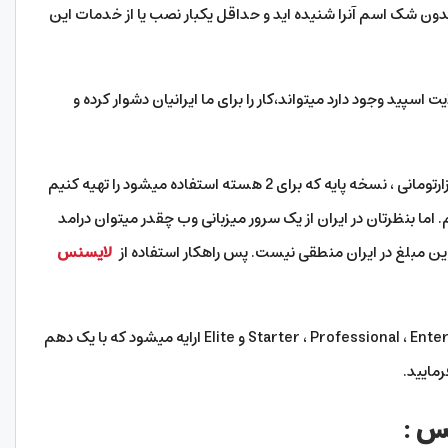
دون شک اسم آنرا شنیده اید و حداقل یکبار نصب یا از خدمات این
ت اسپید وجود دارد میتواند،کار را برای ما ایرانیان دشوار کرده و
بعنوان مثال اگر ما بخواهیم با احتساب دلار 50 هزارتومانی ، نسخه پایه که برای 2 هسته استفاده میشود را تهیه کنیم
ومان هزینه کنیم. اما بنظرتان در ایران از یک سرور میزبانی وب چقدر میتوان درامد
ن مبلغ در ایران منطقی نیست. پس راهکار استفاده از
لایسنس
لایسنس اشتراکی لایت اسپید در سه نسخه Starter ، Professional ، Enterprise و Elite ارایه میشود که با یک دهم
مایید.
س :