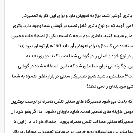
ری گوشی شما نیاز به تعویض دارد و برای این کار به تعمیرکار
ی گوید که دو نوع باتری قابل نصب در گوشی شما وجود دارد. باتری
اول اورجینال است و برای نصب آن باید 300000 تومان هزینه کنید. باطری دوم درجه A است (یکی از اصطلاحات عجیبی
که تعمیرکاران برای نشان دادن قطعات غیر اصل استفاده می کنند!) و برای تعویض آن باید 150 هزار تومان بپردازید!
در نوع خود و اصلی را در گوشی شما نصب کند. دو روز بعد به
گیری. چگونه می توان مطمئن شد که باتری استفاده شده در گوشی
مان باتری 150000 تومانی نیست؟! مطمئن باشید هیچ تعمیرکار سنتی در بازار تلفن همراه به شما
 موبایلتان را نمی دهد!
ه باعث می شود تعمیرگاه های سنتی تلفن همراه در لیست بهترین
ودن هزینه های تعمیر است. شاید باورتان نشود، اما اگر بخواهید ال
سی دی آیفون شکسته خود را تعویض کنید و به 5 تعمیرگاه سنتی مختلف تلفن همراه بروید، احتمالا هر کدام از این 5
 بنابراین متاسفانه رویه خاصی برای هزینه تعمیرات موبایل در بازار