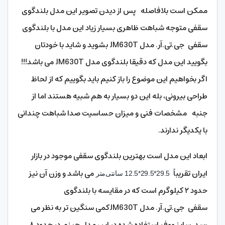
ممکن است بلافاصله پس از دیدن تصویر این مدل بلندگوی
سقفی متوجه شباهت ظاهری بسیار زیاد این مدل با بلندگوی
سقفی جی.تی.آر. مدل JM630T بشوید و شاید با خودتان
بگویید این مدل که دقیقا بلندگوی مدل JM630T می باشد!!!
اگر بخواهیم این موضوع را باز کنیم باید بگوییم که از لحاظ
طراحی بیرونی، بله این دو بسیار به هم شبیه هستند اما از
جنبه مشخصات فنی و میزان حساسیت صدا شباهت چندانی
با یکدیگر ندارند.
ابعاد این مدل است بهترین بلندگوی سقفی موجود در بازار
ایران تقریباً
می باشد و وزن آن نیز
29.5*29.5*12.5 سانتی‌متر
حدود ۲ کیلوگرم است که در مقایسه با بلندگوی
سقفی جی.تی.آر. مدل JM630Tکمی سنگین تر به نظر می
رسد. سایز ووفر استفاده شده در این مدل چیزی در حدود ۸