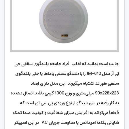
جالب است بدانید که اغلب افراد جامعه بلندگوی سقفی جی
تی آر مدل JM-610 را با بلندگو سقفی یاماها یا حتی بلندگوی
سقفی هوراند اشتباه میگیرند. این مدل دارای ابعاد
90x228x228 میلی‌متری و وزن 1000 گرمی باشد.اتصال دهنده
به کار رفته در این بلندگو از نوع ورودی پی سی ای است که
قطعاً می‌تواند به افزایش میزان شفافیت و کیفیت صدا کمک
شایانی بکند؛ امپدانس یا مقاومت جریان AC در این اسپیکر