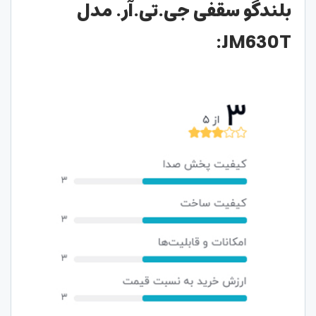
بلندگو سقفی جی.تی.آر. مدل
JM630T: