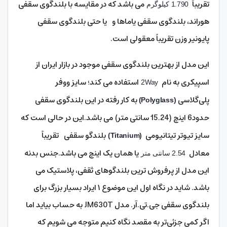
تقریباً
می باشد که در مقایسه با بلندگوی سقفی
1.790 کیلوگرم
هوراند، بلندگوی سقفی یاماها و یا حتی بلندگوی سقفی
پایونیر وزن تقریباً معقولی است.
این مدل از بهترین بلندگوی سقفی موجود در بازار ایران از
اسپیکری به نام
استفاده می کند؛ سایز ووفر
2Way
پلی‌گلاسی
به کار رفته در این بلندگوی سقفی
(Polyglass)
حدود6 اینچ (15.24 سانتی متر)
می باشد.این در حالی است که
سایز تیوتر تیتانیومی
بلندگو سقفی تقریباً
(Titanium)
معادل
یا همان یک اینچ می باشد.جنس بدنه
2.54 سانتی متر
این مدل از پرفروش ترین بلندگوهای ثقفی، پلاستیک می
باشد. شاید در نگاه اول این موضوع ۱ ایراد بسیار بزرگ برای
بلندگوی سقفی جی.تی.آر. مدل JM630T به حساب بیاید اما
اگر کمی جزئی‌تر به مقصد نگاه کنیم متوجه می شویم که