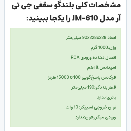
مشخصات کلی بلندگو سقفی جی تی
آر مدل JM-610 را یکجا ببینید:
ابعاد:
90x228x228 میلی‌متر
وزن:
1000 گرم
اتصال دهنده:
ورودی RCA
امپدانس:
8 اهم
فرکانس پاسخ‌گویی:
100 تا 15000 هرتز
قطر بلندگو:
190 میلی‌متر
باتری:
ندارد
توان خروجی اسپیکر:
10 وات
ورودی میکروفون:
ندارد