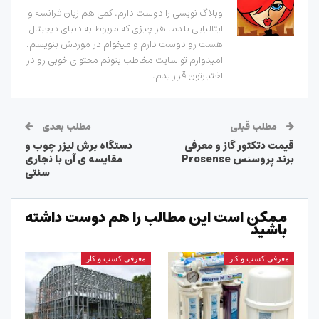
وبلاگ نویسی را دوست دارم. کمی هم زبان فرانسه و
ایتالیایی بلدم. هر چیزی که مربوط به دنیای دیجیتال
هست رو دوست دارم و میخوام در موردش بنویسم.
امیدوارم تو سایت مخاطب بتونم محتوای خوبی رو در
اختیارتون قرار بدم.
مطلب قبلی
مطلب بعدی
قیمت دتکتور گاز و معرفی
دستگاه برش لیزر چوب و
برند پروسنس Prosense
مقایسه ی آن با نجاری
سنتی
ممکن است این مطالب را هم دوست داشته
باشید
معرفی کسب و کار
معرفی کسب و کار