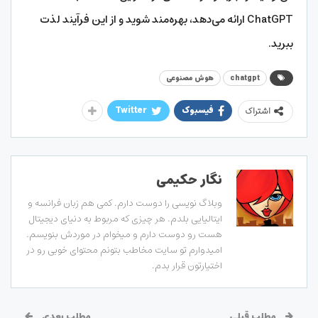
ChatGPT ارائه می‌دهد، بهره‌مند شوید و از این فرآیند لذت
ببرید.
chatgpt
هوش مصنوعی
فیسبوک
Twitter
اشتراک
نگار حکیمی
وبلاگ نویسی را دوست دارم. کمی هم زبان فرانسه و
ایتالیایی بلدم. هر چیزی که مربوط به دنیای دیجیتال
هست رو دوست دارم و میخوام در موردش بنویسم.
امیدوارم تو سایت مخاطب بتونم محتوای خوبی رو در
اختیارتون قرار بدم.
مطلب قبلی
مطلب بعدی