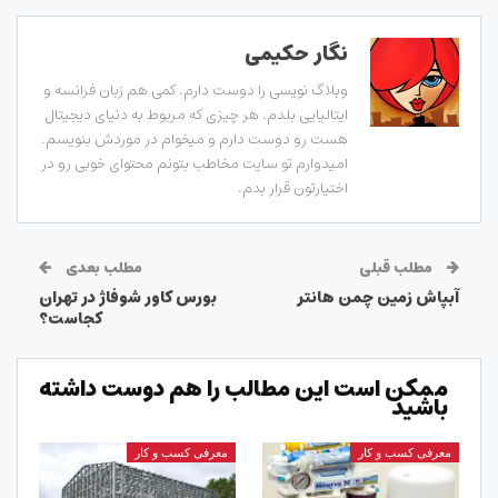
نگار حکیمی
وبلاگ نویسی را دوست دارم. کمی هم زبان فرانسه و
ایتالیایی بلدم. هر چیزی که مربوط به دنیای دیجیتال
هست رو دوست دارم و میخوام در موردش بنویسم.
امیدوارم تو سایت مخاطب بتونم محتوای خوبی رو در
اختیارتون قرار بدم.
مطلب قبلی
مطلب بعدی
آبپاش زمین چمن هانتر
بورس کاور شوفاژ در تهران
کجاست؟
ممکن است این مطالب را هم دوست داشته
باشید
معرفی کسب و کار
معرفی کسب و کار