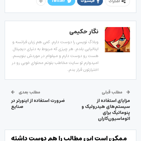
فیسبوک
Twitter
اشتراک
نگار حکیمی
وبلاگ نویسی را دوست دارم. کمی هم زبان فرانسه و
ایتالیایی بلدم. هر چیزی که مربوط به دنیای دیجیتال
هست رو دوست دارم و میخوام در موردش بنویسم.
امیدوارم تو سایت مخاطب بتونم محتوای خوبی رو در
اختیارتون قرار بدم.
مطلب قبلی
مطلب بعدی
مزایای استفاده از
ضرورت استفاده از اینورتر در
سیستم‌های هیدرولیک و
صنایع
پنوماتیک برای
اتوماسیون‌کاران
ممکن است این مطالب را هم دوست داشته