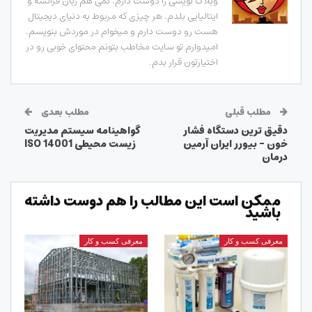
وبلاگ نویسی را دوست دارم. کمی هم زبان فرانسه و
ایتالیایی بلدم. هر چیزی که مربوط به دنیای دیجیتال
هست رو دوست دارم و میخوام در موردش بنویسم.
امیدوارم تو سایت مخاطب بتونم محتوای خوبی رو در
اختیارتون قرار بدم.
مطلب قبلی
مطلب بعدی
دقیق ترین دستگاه فشار
گواهینامه سیستم مدیریت
خون – بیورر ایران آرمین
زیست محیطی ISO 14001
درمان
ممکن است این مطالب را هم دوست داشته
باشید
معرفی کسب و کار
معرفی کسب و کار