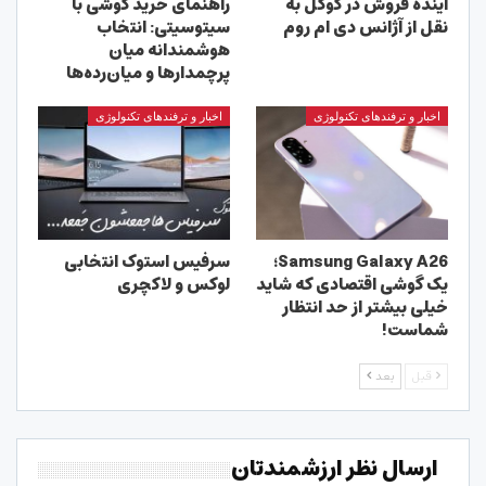
آینده فروش در گوگل به
راهنمای خرید گوشی با
نقل از آژانس دی ام روم
سیتوسیتی: انتخاب
هوشمندانه میان
پرچمدارها و میان‌رده‌ها
اخبار و ترفندهای تکنولوژی
اخبار و ترفندهای تکنولوژی
Samsung Galaxy A26؛
سرفیس استوک انتخابی
یک گوشی اقتصادی که شاید
لوکس و لاکچری
خیلی بیشتر از حد انتظار
شماست!
قبل
بعد
ارسال نظر ارزشمندتان