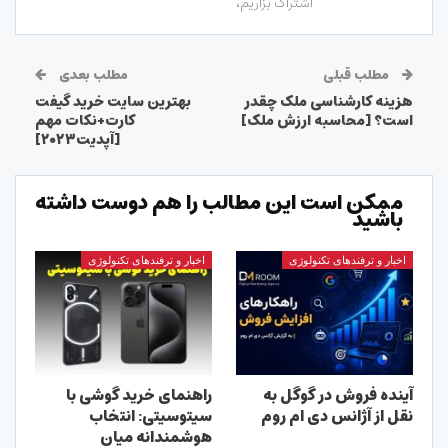
اشتراک بزاریم،
مطلب قبلی
مطلب بعدی
هزینه کارشناسی ملک چقدر
بهترین سایت خرید گیفت
است؟ [محاسبه ارزش ملک]
کارت+نکات مهم
[آپدیت۲۰۲۳]
ممکن است این مطالب را هم دوست داشته
باشید
اخبار و ترفندهای تکنولوژی
اخبار و ترفندهای تکنولوژی
آینده فروش در گوگل به
راهنمای خرید گوشی با
نقل از آژانس دی ام روم
سیتوسیتی: انتخاب
هوشمندانه میان