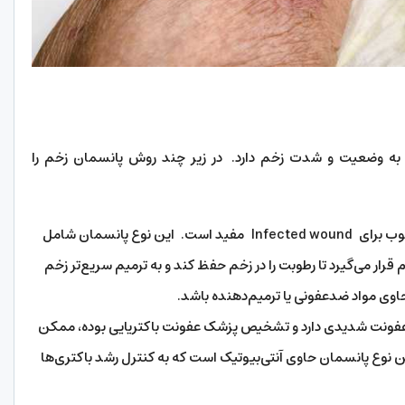
سمان Infected wound بستگی به وضعیت و شدت زخم دارد. در زیر چند روش پانسمان زخم را
استفاده از پانسمان مرطوب برای Infected wound مفید است. این نوع پانسمان شامل
رار می‌گیرد تا رطوبت را در زخم حفظ کند و به ترمیم سریع‌تر زخم
ی مواد ضدعفونی یا ترمیم‌دهنده باشد.
عفونت شدیدی دارد و تشخیص پزشک عفونت باکتریایی بوده، ممکن
ن نوع پانسمان حاوی آنتی‌بیوتیک است که به کنترل رشد باکتری‌ها