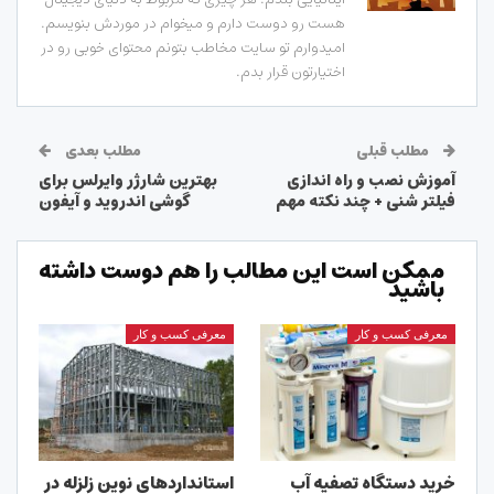
هست رو دوست دارم و میخوام در موردش بنویسم.
امیدوارم تو سایت مخاطب بتونم محتوای خوبی رو در
اختیارتون قرار بدم.
مطلب قبلی
مطلب بعدی
آموزش نصب و راه اندازی
بهترین شارژر وایرلس برای
فیلتر شنی + چند نکته مهم
گوشی اندروید و آیفون
ممکن است این مطالب را هم دوست داشته
باشید
معرفی کسب و کار
معرفی کسب و کار
خرید دستگاه تصفیه آب
استانداردهای نوین زلزله در