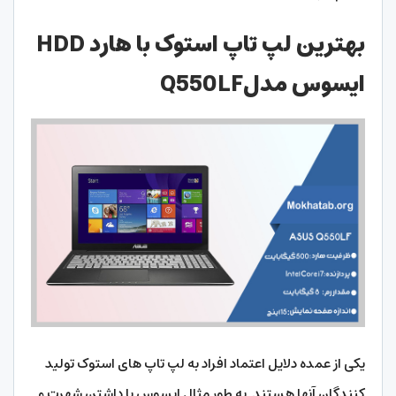
بهترین لپ تاپ استوک با هارد HDD
ایسوس مدلQ550LF
یکی از عمده دلایل اعتماد افراد به لپ تاپ های استوک تولید
کنندگان آنها هستند. به طور مثال ایسوس با داشتن شهرت و