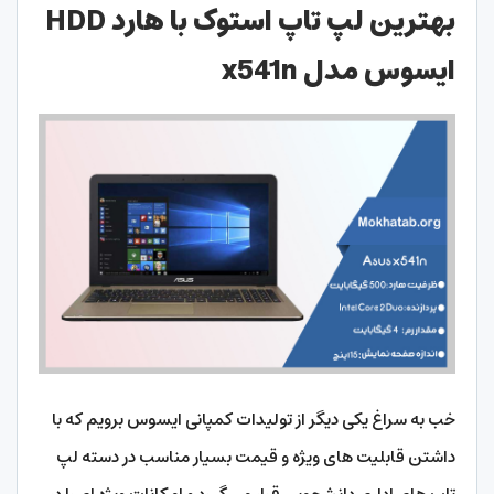
بهترین لپ تاپ استوک با هارد HDD
ایسوس مدل x541n
خب به سراغ یکی دیگر از تولیدات کمپانی ایسوس برویم که با
داشتن قابلیت های ویژه و قیمت بسیار مناسب در دسته لپ