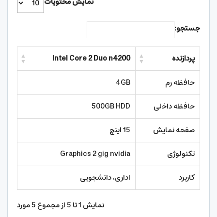
نمایش محتویات
جستجو:
پردازنده
Intel Core 2 Duo n4200
حافظه رم
4GB
حافظه داخلی
500GB HDD
صفحه نمایش
15 اینچ
تکنولوژی
Graphics 2 gig nvidia
کاربرد
اداری، دانشجویی
نمایش 1 تا 5 از مجموع 5 مورد