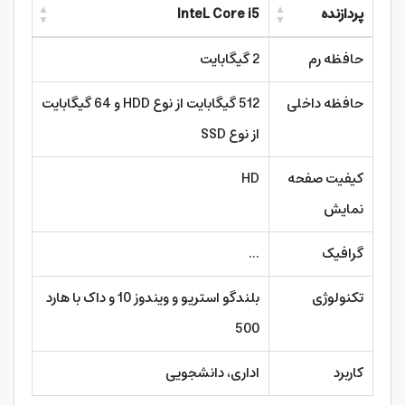
پردازنده
InteL Core i5
حافظه رم
2 گیگابایت
حافظه داخلی
512 گیگابایت از نوع HDD و 64 گیگابایت
از نوع SSD
کیفیت صفحه
HD
نمایش
گرافیک
...
تکنولوژی
بلندگو استریو و ویندوز 10 و داک با هارد
500
کاربرد
اداری، دانشجویی