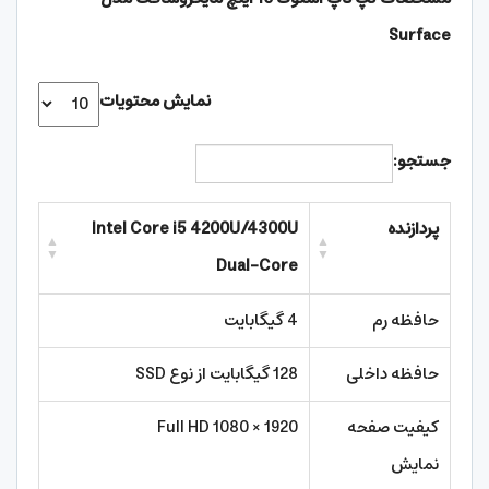
Surface
نمایش محتویات
جستجو:
پردازنده
Intel Core i5 4200U/4300U
Dual-Core
حافظه رم
4 گیگابایت
حافظه داخلی
128 گیگابایت از نوع SSD
کیفیت صفحه
Full HD 1080 × 1920
نمایش