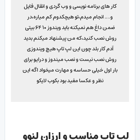
کار های برنامه نویسی و وب گردی و انقال فایل
و…. انجام میدم،تو هیچکدوم کم میاره،در
ضمن داغ هم نمیکنه باید ویندوز ۱۰ ۶۴ بیتی
روش نصب کنید،که من پیشنهاد میکنم بدید
آدم کار بلد چون این لپ تاپ هیچ ویندوزی
روش نصب نیست و نصب میندوز و درایو برای
بار اول خیلی حساسه و مهارت میخواد اگه این
نظر و عکسا مفید بود بکوب لایکو
لپ تاپ مناسب و ارزان لنوو