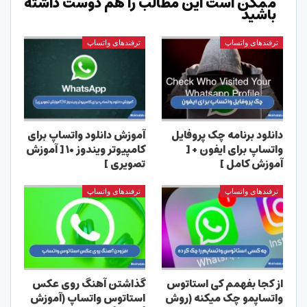
ممکن است این مطالب را هم دوست داشته
باشید
ترفندهای واتساپ
ترفندهای واتساپ
دانلود برنامه چک پروفایل
آموزش دانلود واتساپ برای
واتساپ برای ایفون + [
کامپیوتر ویندوز ۱۰ [ آموزش
آموزش کامل ]
تصویری ]
ترفندهای واتساپ
ترفندهای واتساپ
از کجا بفهمم کی استاتوس
گذاشتن آهنگ روی عکس
واتساپمو چک میکنه (روش
استاتوس واتساپ (آموزش