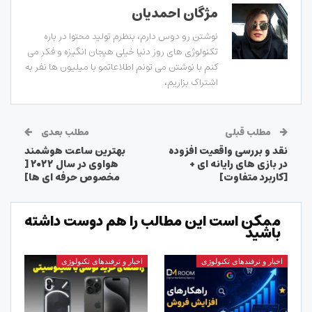
مژگان احمدیان
نوشتن رو دوس دارم، بنظرم تولید محتوا در باره
تکنولوژی های روز دنیا خیلی هیجان انگیزه و فکر می
کنم با نوشتن می تونم اطلاعاتمو با میلیون ها نفر به
اشتراک بزاریم،
مطلب قبلی
مطلب بعدی
نقد و بررسی واقعیت افزوده
بهترین ساعت هوشمند
در بازی های رایانه ای +
هواوی در سال ۲۰۲۲ [
[کاربرد متفاوت]
مخصوص حرفه ای ها]
ممکن است این مطالب را هم دوست داشته
باشید
اخبار و ترفندهای تکنولوژی
اخبار و ترفندهای تکنولوژی