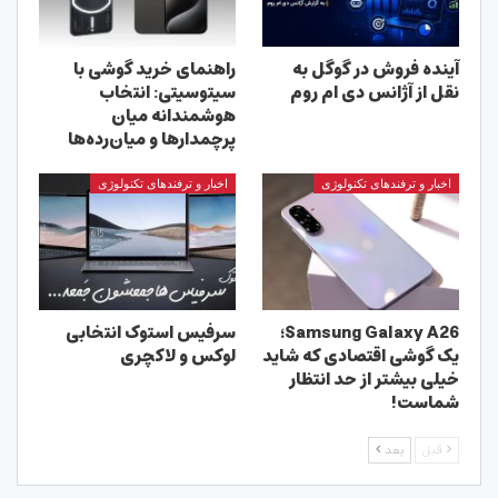
آینده فروش در گوگل به
راهنمای خرید گوشی با
نقل از آژانس دی ام روم
سیتوسیتی: انتخاب
هوشمندانه میان
پرچمدارها و میان‌رده‌ها
اخبار و ترفندهای تکنولوژی
اخبار و ترفندهای تکنولوژی
Samsung Galaxy A26؛
سرفیس استوک انتخابی
یک گوشی اقتصادی که شاید
لوکس و لاکچری
خیلی بیشتر از حد انتظار
شماست!
قبل
بعد