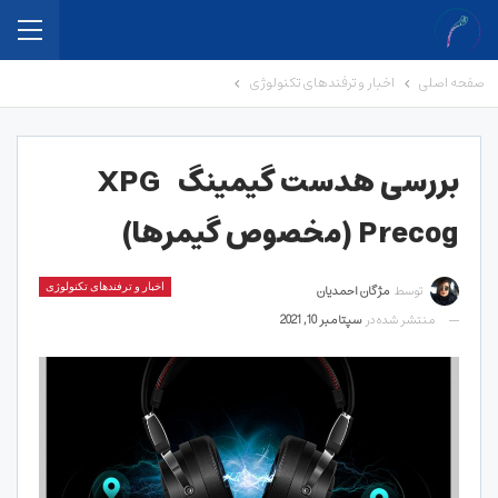
صفحه اصلی
اخبار و ترفندهای تکنولوژی
بررسی هدست گیمینگ XPG
Precog (مخصوص گیمرها)
توسط
مژگان احمدیان
اخبار و ترفندهای تکنولوژی
منتشر شده در
سپتامبر 10, 2021