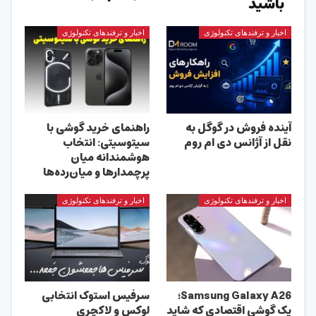
باشید
اخبار و ترفندهای تکنولوژی
اخبار و ترفندهای تکنولوژی
آینده فروش در گوگل به
راهنمای خرید گوشی با
نقل از آژانس دی ام روم
سیتوسیتی: انتخاب
هوشمندانه میان
پرچمدارها و میان‌رده‌ها
اخبار و ترفندهای تکنولوژی
اخبار و ترفندهای تکنولوژی
Samsung Galaxy A26؛
سرفیس استوک انتخابی
یک گوشی اقتصادی که شاید
لوکس و لاکچری