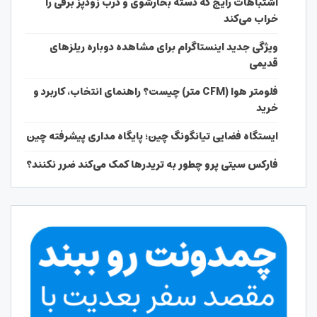
اشتباهات رایج که دسته بخارشوی و درب زودپز برقی را
خراب می‌کند
ویژگی جدید اینستاگرام برای مشاهده دوباره ریلزهای
قدیمی
فلومتر هوا (CFM متر) چیست؟ راهنمای انتخاب، کاربرد و
خرید
ایستگاه فضایی تیانگونگ چین؛ پایگاه مداری پیشرفته چین
فارکس سیتی پرو چطور به تریدرها کمک می‌کند ضرر نکنند؟