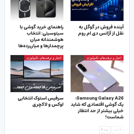
آینده فروش در گوگل به
راهنمای خرید گوشی با
نقل از آژانس دی ام روم
سیتوسیتی: انتخاب
هوشمندانه میان
پرچمدارها و میان‌رده‌ها
اخبار و ترفندهای تکنولوژی
اخبار و ترفندهای تکنولوژی
Samsung Galaxy A26؛
سرفیس استوک انتخابی
یک گوشی اقتصادی که شاید
لوکس و لاکچری
خیلی بیشتر از حد انتظار
شماست!
قبل
بعد