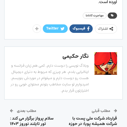
آورده است.
مهاجرت کانادا
فیسبوک
Twitter
اشتراک
نگار حکیمی
وبلاگ نویسی را دوست دارم. کمی هم زبان فرانسه و
ایتالیایی بلدم. هر چیزی که مربوط به دنیای دیجیتال
هست رو دوست دارم و میخوام در موردش بنویسم.
امیدوارم تو سایت مخاطب بتونم محتوای خوبی رو در
اختیارتون قرار بدم.
مطلب قبلی
مطلب بعدی
قرارداد شرکت ملی پست با
سلام پرواز برگزار می کند :
شرکت همیشه پویا؛ در حوزه
تور تایلند نوروز ۱۴۰۳