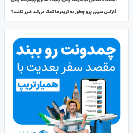
ایستگاه فضایی تیانگونگ چین؛ پایگاه مداری پیشرفته چین
فارکس سیتی پرو چطور به تریدرها کمک می‌کند ضرر نکنند؟