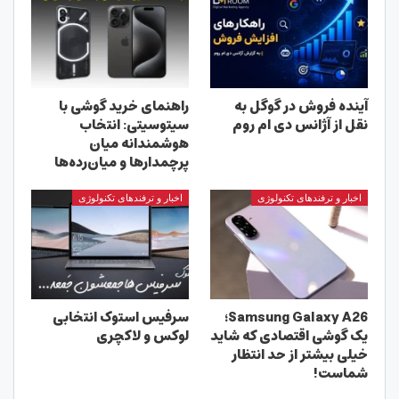
آینده فروش در گوگل به
راهنمای خرید گوشی با
نقل از آژانس دی ام روم
سیتوسیتی: انتخاب
هوشمندانه میان
پرچمدارها و میان‌رده‌ها
اخبار و ترفندهای تکنولوژی
اخبار و ترفندهای تکنولوژی
Samsung Galaxy A26؛
سرفیس استوک انتخابی
یک گوشی اقتصادی که شاید
لوکس و لاکچری
خیلی بیشتر از حد انتظار
شماست!