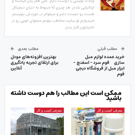
وبلاگ نویسی را دوست دارم. کمی هم زبان فرانسه و
ایتالیایی بلدم. هر چیزی که مربوط به دنیای دیجیتال
هست رو دوست دارم و میخوام در موردش بنویسم.
امیدوارم تو سایت مخاطب بتونم محتوای خوبی رو در
اختیارتون قرار بدم.
مطلب قبلی
مطلب بعدی
خرید عمده لوازم مبل
بهترین افزونه‌های مودل
سازی فوم سرد – اسفنج –
برای ارتقای تجربه یادگیری
ابزار مبل از فروشگاه دیجی
آنلاین
فوم
ممکن است این مطالب را هم دوست داشته
باشید
معرفی کسب و کار
معرفی کسب و کار