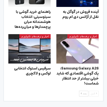
آینده فروش در گوگل به
راهنمای خرید گوشی با
نقل از آژانس دی ام روم
سیتوسیتی: انتخاب
هوشمندانه میان
پرچمدارها و میان‌رده‌ها
اخبار و ترفندهای تکنولوژی
اخبار و ترفندهای تکنولوژی
Samsung Galaxy A26؛
سرفیس استوک انتخابی
یک گوشی اقتصادی که شاید
لوکس و لاکچری
خیلی بیشتر از حد انتظار
شماست!
قبل
بعد