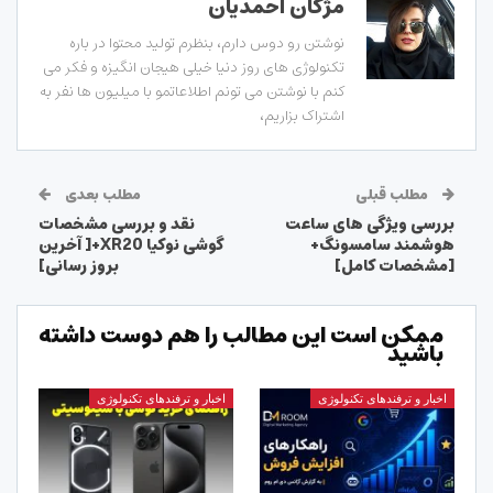
مژگان احمدیان
نوشتن رو دوس دارم، بنظرم تولید محتوا در باره
تکنولوژی های روز دنیا خیلی هیجان انگیزه و فکر می
کنم با نوشتن می تونم اطلاعاتمو با میلیون ها نفر به
اشتراک بزاریم،
مطلب قبلی
مطلب بعدی
بررسی ویژگی های ساعت
نقد و بررسی مشخصات
هوشمند سامسونگ+
گوشی نوکیا XR20+[ آخرین
[مشخصات کامل]
بروز رسانی]
ممکن است این مطالب را هم دوست داشته
باشید
اخبار و ترفندهای تکنولوژی
اخبار و ترفندهای تکنولوژی