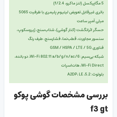
5 مگاپیکسل (لنز ماکرو، f/2.4)
باتری غیرقابل تعویض لیتیوم پلیمری با ظرفیت 5065
میلی آمپر ساعت
حسگر اثرانگشت (کنار گوشی)، شتاب‌سنج، ژیروسکوپ،
سنسور مجاورت، قطب‌نما، فشارسنج، طیف رنگ
فناوری GSM / HSPA / LTE / 5G
شبکه بی‌سیم: Wi-Fi 802.11 a/b/g/n/ac/6، دو بانده،
Wi-Fi Direct، هات‌اسپات
بلوتوث: 5.2، A2DP، LE
بررسی مشخصات گوشی پوکو
f3 gt