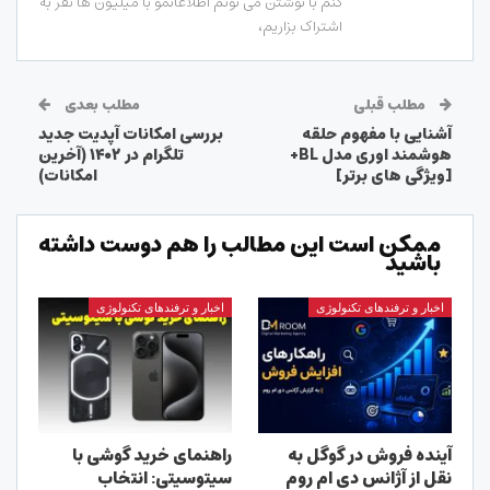
کنم با نوشتن می تونم اطلاعاتمو با میلیون ها نفر به
اشتراک بزاریم،
مطلب قبلی
مطلب بعدی
آشنایی با مفهوم حلقه
بررسی امکانات آپدیت جدید
هوشمند اوری مدل BL+
تلگرام در ۱۴۰۲ (آخرین
[ویژگی های برتر]
امکانات)
ممکن است این مطالب را هم دوست داشته
باشید
اخبار و ترفندهای تکنولوژی
اخبار و ترفندهای تکنولوژی
آینده فروش در گوگل به
راهنمای خرید گوشی با
نقل از آژانس دی ام روم
سیتوسیتی: انتخاب