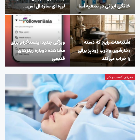
خانگی ایرانی در تصفیه آسا
لرزه ای سازه ال اس…
اشتباهات رایج که دسته
ویژگی جدید اینستاگرام برای
بخارشوی و درب زودپز برقی
مشاهده دوباره ریلزهای
را خراب می‌کند
قدیمی
معرفی کسب و کار