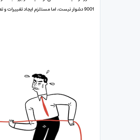
9001 دشوار نیست، اما مستلزم ایجاد تغییرات و تعهد به آن تغییرات است.