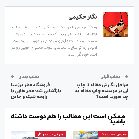
نگار حکیمی
وبلاگ نویسی را دوست دارم. کمی هم زبان فرانسه و
ایتالیایی بلدم. هر چیزی که مربوط به دنیای دیجیتال
هست رو دوست دارم و میخوام در موردش بنویسم.
امیدوارم تو سایت مخاطب بتونم محتوای خوبی رو در
اختیارتون قرار بدم.
مطلب قبلی
مطلب بعدی
مراحل نگارش مقاله تا چاپ
فروشگاه عطر برژینیا
آن در موسسه چاپ مقاله به
بازگشایی شد: عطر هایی با
چه صورت است؟
رایحه شیک و خاص
ممکن است این مطالب را هم دوست داشته
باشید
معرفی کسب و کار
معرفی کسب و کار